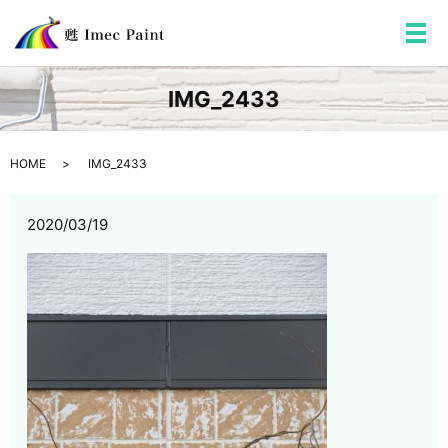
メ
IMG_2433
HOME
IMG_2433
2020/03/19