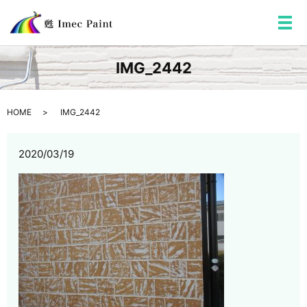
メ
IMG_2442
HOME
IMG_2442
2020/03/19