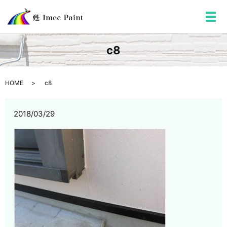
メ
c8
HOME
c8
2018/03/29