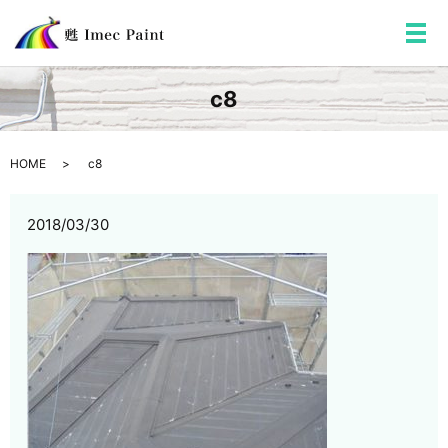
メ
c8
HOME
c8
2018/03/30